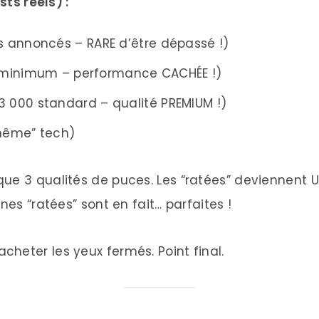
s réels) :
s annoncés – RARE d’être dépassé !)
 minimum – performance CACHÉE !)
3 000 standard – qualité PREMIUM !)
même” tech)
ue 3 qualités de puces. Les “ratées” deviennent U
nes “ratées” sont en fait… parfaites !
cheter les yeux fermés. Point final.