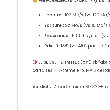
PERFORMANCES DÉMENTE (nos test
Lecture :
102 Mo/s (vs 120 Mo/
Écriture :
22 Mo/s (vs 10 Mo/s
Endurance :
8 000 cycles (vs 
Prix :
9-13€ (vs 45€ pour la “
LE SECRET D’INITIÉ :
SanDisk fabriq
parfaites = Extreme Pro. MAIS certai
Verdict :
LA carte micro SD 32GB à a