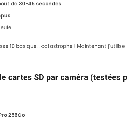
 bout de
30-45 secondes
mpus
seule
lasse 10 basique… catastrophe ! Maintenant j’utilis
 cartes SD par caméra (testées p
 Pro 256Go