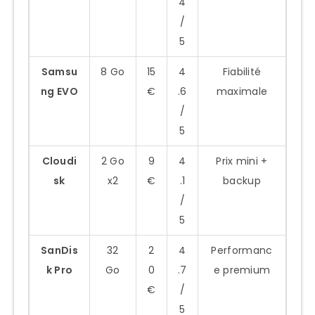
4
/
5
Samsu
8 Go
15
4
Fiabilité
ng EVO
€
.6
maximale
/
5
Cloudi
2 Go
9
4
Prix mini +
sk
x2
€
.1
backup
/
5
SanDis
32
2
4
Performanc
k Pro
Go
0
.7
e premium
€
/
5