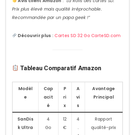
Avis client Amazon
:
“La Rolls des cartes SD.
Prix plus élevé mais qualité irréprochable.
Recommandée par un papa geek !”
Découvrir plus
:
Cartes SD 32 Go CarteSD.com
Tableau Comparatif Amazon
Modèl
Cap
P
A
Avantage
e
acit
ri
vi
Principal
é
x
s
SanDis
4
12
4
Rapport
k Ultra
Go
€
.
qualité-prix