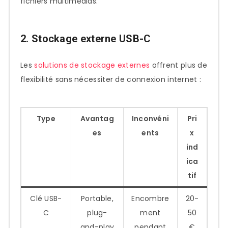
fichiers multimédias.
2. Stockage externe USB-C
Les
solutions de stockage externes
offrent plus de
flexibilité sans nécessiter de connexion internet :
Type
Avantag
Inconvéni
Pri
es
ents
x
ind
ica
tif
Clé USB-
Portable,
Encombre
20-
C
plug-
ment
50
and-play
pendant
€