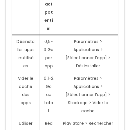
act
pot
enti
el
Désinsta
0,5-
Paramètres >
ller apps
3 Go
Applications >
inutilisé
par
[Sélectionner l’app] >
es
app
Désinstaller
Vider le
0,1-2
Paramètres >
cache
Go
Applications >
des
au
[Sélectionner l’app] >
apps
tota
Stockage > Vider le
l
cache
Utiliser
Réd
Play Store > Rechercher