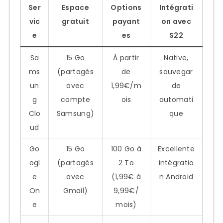
Ser
Espace
Options
Intégrati
vic
gratuit
payant
on avec
e
es
S22
Sa
15 Go
À partir
Native,
ms
(partagés
de
sauvegar
un
avec
1,99€/m
de
g
compte
ois
automati
Clo
Samsung)
que
ud
Go
15 Go
100 Go à
Excellente
ogl
(partagés
2 To
intégratio
e
avec
(1,99€ à
n Android
On
Gmail)
9,99€/
e
mois)