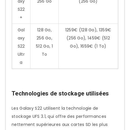
axy
256 Go
(256 Go)
S22
+
Gal
128 Go,
1259€ (128 Go), 1359€
axy
256 Go,
(256 Go), 1459€ (512
S22
512 Go, 1
Go), 1659€ (1 To)
Ultr
To
a
Technologies de stockage utilisées
Les Galaxy S22 utilisent la technologie de
stockage UFS 3.1, qui offre des performances
nettement supérieures aux cartes SD les plus