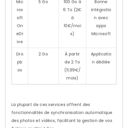
Mic
5 Go
100 Go à
Bonne
ros
6 To (2€
intégratio
oft
à
n avec
On
10€/moi
apps
eDr
s)
Microsoft
ive
Dro
2 Go
À partir
Applicatio
pb
de 2 To
n dédiée
ox
(11,99€/
mois)
La plupart de ces services offrent des
fonctionnalités de synchronisation automatique
des photos et vidéos, facilitant la gestion de vos