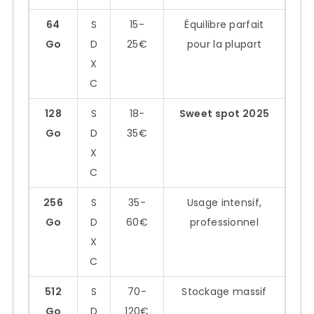
64
S
15-
Équilibre parfait
Go
D
25€
pour la plupart
X
C
128
S
18-
Sweet spot 2025
Go
D
35€
X
C
256
S
35-
Usage intensif,
Go
D
60€
professionnel
X
C
512
S
70-
Stockage massif
Go
D
120€