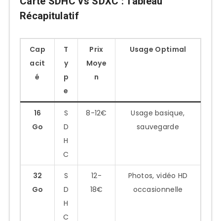
Carte SDHC vs SDXC : Tableau
Récapitulatif
Cap
T
Prix
Usage Optimal
acit
y
Moye
é
p
n
e
16
S
8-12€
Usage basique,
Go
D
sauvegarde
H
C
32
S
12-
Photos, vidéo HD
Go
D
18€
occasionnelle
H
C