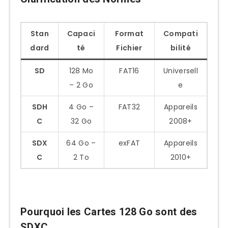
Stan
Capaci
Format
Compati
dard
té
Fichier
bilité
SD
128 Mo
FAT16
Universell
– 2 Go
e
SDH
4 Go –
FAT32
Appareils
C
32 Go
2008+
SDX
64 Go –
exFAT
Appareils
C
2 To
2010+
Pourquoi les Cartes 128 Go sont des
SDXC