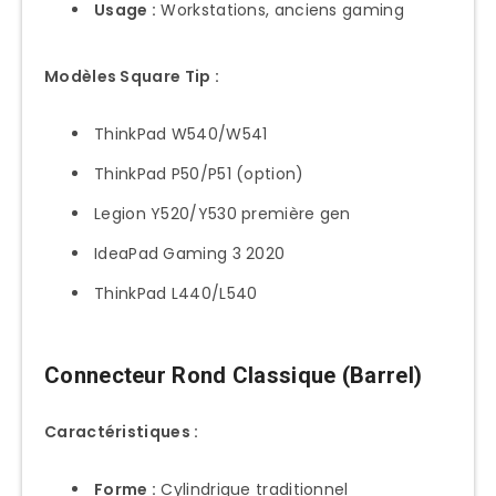
Usage :
Workstations, anciens gaming
L’Écosystème Lenovo en Transition
Stratégies d’Achat par Profil
Modèles Square Tip :
Utilisateur ThinkPad Professionnel
ThinkPad W540/W541
Gamer Legion Performance
ThinkPad P50/P51 (option)
Étudiant IdeaPad Budget
Legion Y520/Y530 première gen
Hybride Travail/Personnel
IdeaPad Gaming 3 2020
Tendances 2025-2026
ThinkPad L440/L540
Conseils Universels
Message Final
Connecteur Rond Classique (Barrel)
Caractéristiques :
Forme :
Cylindrique traditionnel