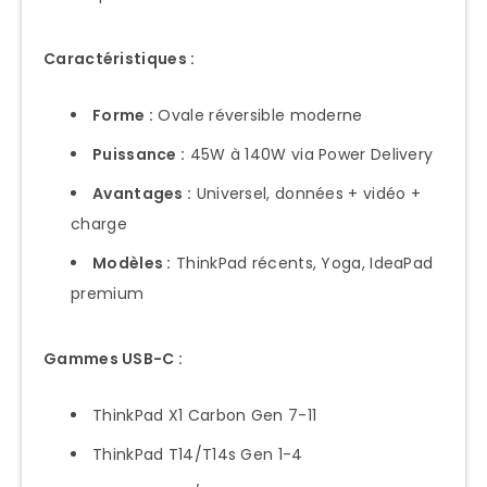
Targus Universal Solutions
Kensington Premium
Caractéristiques :
GaN Technology Leaders
Forme :
Ovale réversible moderne
Budget Alternatives
Puissance :
45W à 140W via Power Delivery
USB-C Power Delivery Universal
Avantages :
Universel, données + vidéo +
Comprendre USB-C PD
charge
Compatibilité Lenovo USB-C
Modèles :
ThinkPad récents, Yoga, IdeaPad
Meilleurs Chargeurs USB-C Universels
premium
Cables USB-C Critiques
Gammes USB-C :
Stations d’Accueil et Docks
ThinkPad Docking Stations
ThinkPad X1 Carbon Gen 7-11
Docks Universels Compatibles
ThinkPad T14/T14s Gen 1-4
Solutions Budget Docking