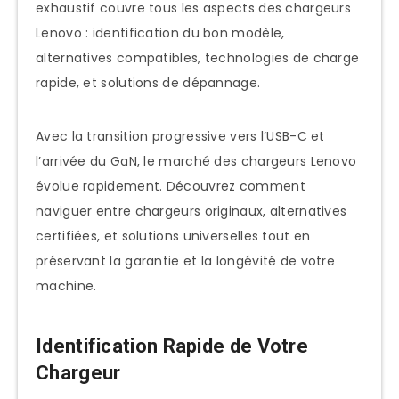
lenovo par Gamme ThinkPad
exhaustif couvre tous les aspects des chargeurs
Lenovo : identification du bon modèle,
ThinkPad X1 Carbon / X1 Yoga
alternatives compatibles, technologies de charge
ThinkPad T Series (T14/T15/T16)
rapide, et solutions de dépannage.
ThinkPad P Series Workstation
ThinkPad E Series (Budget Pro)
Avec la transition progressive vers l’USB-C et
l’arrivée du GaN, le marché des chargeurs Lenovo
Chargeurs IdeaPad et Yoga
évolue rapidement. Découvrez comment
IdeaPad Gaming / LOQ Series
naviguer entre chargeurs originaux, alternatives
Yoga Convertibles Premium
certifiées, et solutions universelles tout en
IdeaPad Slim / Standard
préservant la garantie et la longévité de votre
machine.
Chargeurs Legion Gaming
Legion 9i/7i Extreme Performance
Identification Rapide de Votre
Legion 5 Pro / Legion 5
Chargeur
Legion Slim 7 Portable Gaming