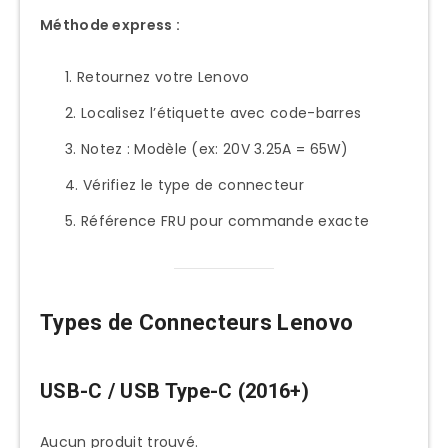
Méthode express :
Identification du Bon Chargeur
Méthode 1 : Étiquette Ordinateur
Retournez votre Lenovo
Méthode 2 : Lenovo Vantage
Localisez l’étiquette avec code-barres
Méthode 3 : Support Lenovo Online
Notez : Modèle (ex: 20V 3.25A = 65W)
Calcul Puissance Nécessaire
Vérifiez le type de connecteur
Chargeurs Originaux Lenovo
Référence FRU pour commande exacte
Gamme 45W-65W (Usage Bureau)
Gamme 90W-135W (Performance)
Gamme 170W-300W
Types de Connecteurs Lenovo
(Gaming/Workstation)
Où Acheter Original
USB-C / USB Type-C (2016+)
Alternatives Compatibles Certifiées
Aucun produit trouvé.