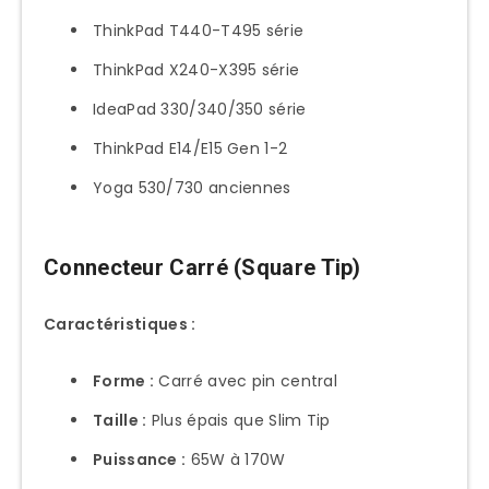
Quel chargeur pour mon ThinkPad ?
ThinkPad T440-T495 série
Puis-je utiliser chargeur plus puissant
ThinkPad X240-X395 série
?
IdeaPad 330/340/350 série
Différence Slim Tip et USB-C ?
ThinkPad E14/E15 Gen 1-2
Chargeur Legion sur ThinkPad ?
Yoga 530/730 anciennes
Prix chargeur Lenovo original ?
Chargeur universel recommandé ?
Connecteur Carré (Square Tip)
Mon chargeur chauffe, normal ?
Caractéristiques :
Charge lente avec USB-C ?
Garantie chargeur Lenovo ?
Forme :
Carré avec pin central
Où acheter chargeur Lenovo pas
Taille :
Plus épais que Slim Tip
cher ?
Puissance :
65W à 170W
Conclusion et Recommandations Finales