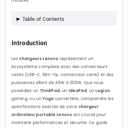
minutes
Table of Contents
Introduction
Introduction
Identification Rapide de Votre Chargeur
Types de Connecteurs Lenovo
Les
chargeurs Lenovo
représentent un
écosystème complexe avec des connecteurs
USB-C / USB Type-C (2016+)
variés (USB-C, Slim Tip, connecteur carré) et des
Slim Tip (Rectangle Jaune)
puissances allant de 45W à 300W. Que vous
Connecteur Carré (Square Tip)
possédiez un
ThinkPad
, un
IdeaPad
, un
Legion
gaming, ou un
Yoga
convertible, comprendre les
Connecteur Rond Classique (Barrel)
spécifications exactes de votre
chargeur
Connecteur Propriétaire Legion
ordinateur portable Lenovo
est crucial pour
Notre selection des meilleurs Chargeurs
maintenir performances et sécurité. Ce guide