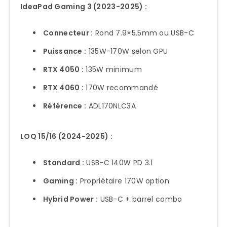
IdeaPad Gaming 3 (2023-2025) :
Connecteur :
Rond 7.9×5.5mm ou USB-C
Puissance :
135W-170W selon GPU
RTX 4050 :
135W minimum
RTX 4060 :
170W recommandé
Référence :
ADL170NLC3A
LOQ 15/16 (2024-2025) :
Standard :
USB-C 140W PD 3.1
Gaming :
Propriétaire 170W option
Hybrid Power :
USB-C + barrel combo