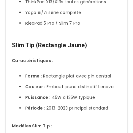
ThinkPad X13/X13s toutes générations
Guide d’Achat par Usage
Yoga 9i/7i série complète
Usage Bureau Sédentaire
IdeaPad 5 Pro / Slim 7 Pro
Télétravail Hybride
Gaming Mobile
Slim Tip (Rectangle Jaune)
Professionnel Terrain
Caractéristiques :
Dépannage et Problèmes Courants
Laptop Ne Charge Plus
Forme :
Rectangle plat avec pin central
Charge Lente Inexpliquée
Couleur :
Embout jaune distinctif Lenovo
Message “Chargeur Non Reconnu”
Puissance :
45W à 135W typique
Batterie Ne Charge Pas 100%
Période :
2013-2023 principal standard
Chargeur Fait du Bruit
Modèles Slim Tip :
FAQ Chargeurs Lenovo