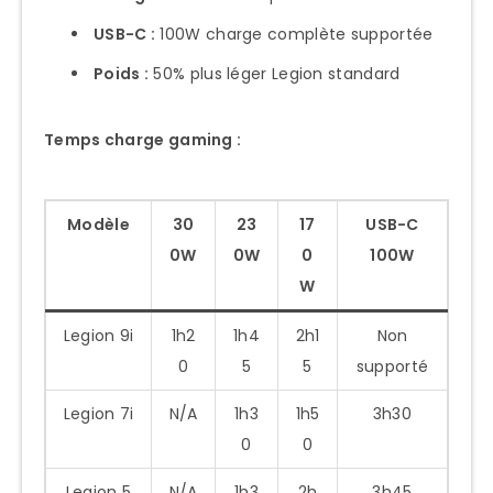
USB-C :
100W charge complète supportée
Poids :
50% plus léger Legion standard
Temps charge gaming :
Modèle
30
23
17
USB-C
0W
0W
0
100W
W
Legion 9i
1h2
1h4
2h1
Non
0
5
5
supporté
Legion 7i
N/A
1h3
1h5
3h30
0
0
Legion 5
N/A
1h3
2h
3h45