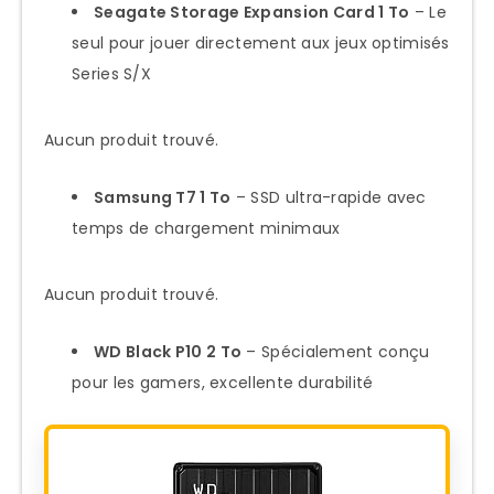
externe est recommandée ?
Seagate Storage Expansion Card 1 To
– Le
seul pour jouer directement aux jeux optimisés
Peut-on brancher plusieurs disques
Series S/X
durs externes simultanément ?
Le SSD interne de la Xbox Series S
Aucun produit trouvé.
peut-il être remplacé ou mis à niveau ?
Conclusion
Samsung T7 1 To
– SSD ultra-rapide avec
temps de chargement minimaux
Aucun produit trouvé.
WD Black P10 2 To
– Spécialement conçu
pour les gamers, excellente durabilité