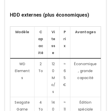
HDD externes (plus économiques)
Modèle
C
Vi
P
Avantages
ap
te
ri
ac
ss
x
ité
e
WD
2
12
≈
Économique
Element
To
0
6
, grande
s
M
5
capacité
o/
€
s
Seagate
4
14
≈
Édition
Game
To
0
11
spéciale