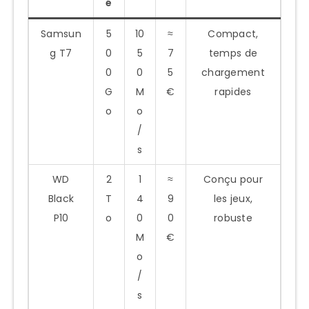
é
Samsun
5
10
≈
Compact,
g T7
0
5
7
temps de
0
0
5
chargement
G
M
€
rapides
o
o
/
s
WD
2
1
≈
Conçu pour
Black
T
4
9
les jeux,
P10
o
0
0
robuste
M
€
o
/
s