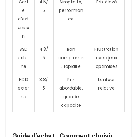
Cart
4.5/
Simplicité,
Prix élevé
e
5
performan
d’ext
ce
ensio
n
SSD
4.3/
Bon
Frustration
exter
5
compromis
avec jeux
ne
, rapidité
optimisés
HDD
3.8/
Prix
Lenteur
exter
5
abordable,
relative
ne
grande
capacité
Guide d’achat : Comment choisir