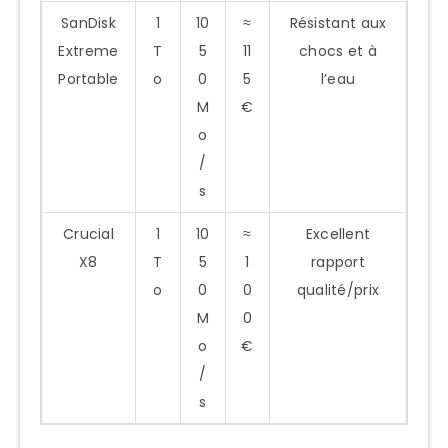
SanDisk
1
10
≈
Résistant aux
Extreme
T
5
11
chocs et à
Portable
o
0
5
l’eau
M
€
o
/
s
Crucial
1
10
≈
Excellent
X8
T
5
1
rapport
o
0
0
qualité/prix
M
0
o
€
/
s