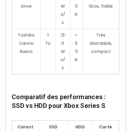
Drive
M
0
Xbox, fiable
o/
€
s
Toshiba
1
13
≈
Très
Canvio
To
0
5
abordable,
Basics
M
0
compact
o/
€
s
Comparatif des performances :
SSD vs HDD pour Xbox Series S
Caract
SSD
HDD
Carte