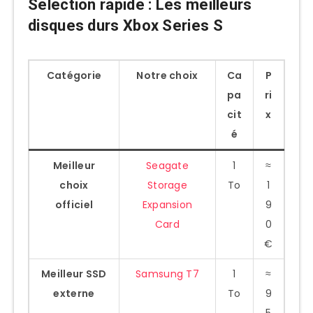
Selection rapide : Les meilleurs
HDD externes (plus économiques)
disques durs Xbox Series S
Comparatif des performances : SSD vs
HDD pour Xbox Series S
Combien de jeux peut-on stocker sur un
Catégorie
Notre choix
Ca
P
disque externe ?
pa
ri
cit
x
Limites et considérations importantes
é
Jeux optimisés Series S/X
Meilleur
Seagate
1
≈
Temps de transfert comparatifs
choix
Storage
To
1
Comment installer et configurer un
officiel
Expansion
9
disque dur externe sur Xbox Series S
Card
0
Avis utilisateurs : ce que disent les
€
gamers
Meilleur SSD
Samsung T7
1
≈
Guide d’achat : Comment choisir son
externe
To
9
disque dur externe pour Xbox Series S