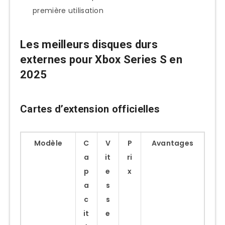
première utilisation
Les meilleurs disques durs
externes pour Xbox Series S en
2025
Cartes d’extension officielles
Modèle
C
V
P
Avantages
a
it
ri
p
e
x
a
s
c
s
it
e