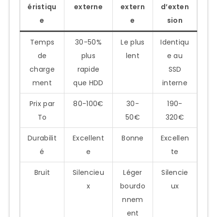
éristiqu
externe
extern
d’exten
e
e
sion
Temps
30-50%
Le plus
Identiqu
de
plus
lent
e au
charge
rapide
SSD
ment
que HDD
interne
Prix par
80-100€
30-
190-
To
50€
320€
Durabilit
Excellent
Bonne
Excellen
é
e
te
Bruit
Silencieu
Léger
Silencie
x
bourdo
ux
nnem
ent