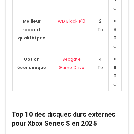
5
Critères essentiels à considérer
€
Questions à se poser avant l’achat
Meilleur
WD Black P10
2
≈
Conseils d’optimisation et astuces
rapport
To
9
qualité/prix
0
Problèmes courants et solutions
€
FAQ
Option
Seagate
4
≈
Puis-je utiliser mon ancien disque dur
économique
Game Drive
To
11
externe de Xbox One sur la Series S ?
0
Est-ce que n’importe quel SSD USB 3.0
€
fonctionnera ?
Vaut-il mieux acheter la carte
d’extension officielle ou un SSD externe
Top 10 des disques durs externes
?
pour Xbox Series S en 2025
Quelle capacité de disque dur