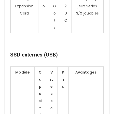
Expansion
o
G
2
jeux Series
Card
o
0
S/X jouables
/
€
s
SSD externes (USB)
Modèle
C
V
P
Avantages
a
it
ri
p
e
x
a
s
ci
s
t
e