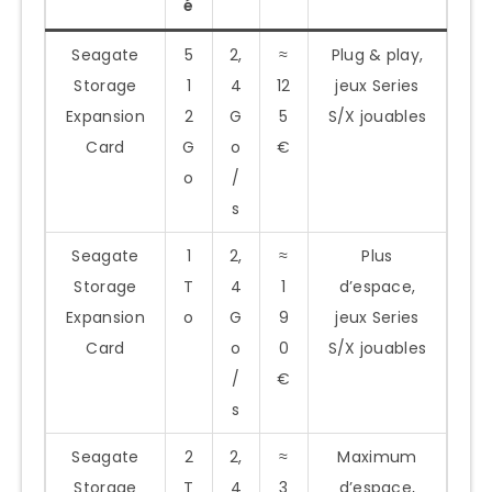
é
Seagate
5
2,
≈
Plug & play,
Storage
1
4
12
jeux Series
Expansion
2
G
5
S/X jouables
Card
G
o
€
o
/
s
Seagate
1
2,
≈
Plus
Storage
T
4
1
d’espace,
Expansion
o
G
9
jeux Series
Card
o
0
S/X jouables
/
€
s
Seagate
2
2,
≈
Maximum
Storage
T
4
3
d’espace,