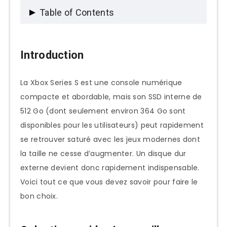
Table of Contents
Introduction
Introduction
Selection rapide : Les meilleurs disques
durs Xbox Series S
La Xbox Series S est une console numérique
Top 10 des disques durs externes pour
compacte et abordable, mais son SSD interne de
Xbox Series S en 2025
512 Go (dont seulement environ 364 Go sont
disponibles pour les utilisateurs) peut rapidement
Compatibilité et fonctionnalités des
se retrouver saturé avec les jeux modernes dont
disques durs externes pour Xbox Series S
la taille ne cesse d’augmenter. Un disque dur
Les meilleurs disques durs externes pour
externe devient donc rapidement indispensable.
Xbox Series S en 2025
Voici tout ce que vous devez savoir pour faire le
Cartes d’extension officielles
bon choix.
SSD externes (USB)