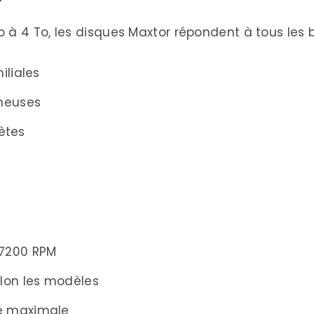
e 3200
à 4 To, les disques Maxtor répondent à tous les be
iliales
I
ineuses
isir votre Disque Dur Maxtor
ètes
ntenu
iliales
 7200 RPM
llé
elon les modèles
es
té maximale