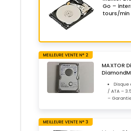
Go – inte
Meilleures Périodes d’
tours/min
Conseils Malins
Avis Vérifiés des Utilisateur
Garantie et Service Amazon
MEILLEURE VENTE N° 2
Avantages d’Acheter 
MAXTOR Dis
Options de Garantie
DiamondMa
Conclusion : Pourquoi Chois
Disque 
/ ATA – 3
Prêt à Commander ?
– Garantie
Astuce Pro
MEILLEURE VENTE N° 3