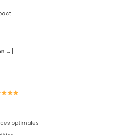
pact
t
on →]
ces optimales