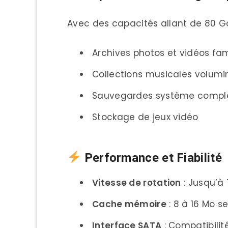
3. Maxtor Personal Storag
Avec des capacités allant de 80 Go 
4. Maxtor DiamondMax 23
Archives photos et vidéos fam
5. Maxtor Shared Storage I
Collections musicales volum
Guide d’Achat : Comment Cho
Sauvegardes système compl
Pour les Gamers
Stockage de jeux vidéo
Pour les Créateurs de Co
Pour la Bureautique
Performance et Fiabilité
Pour les Sauvegardes Fam
Vitesse de rotation
: Jusqu’à
Comparatif Technique Détai
Cache mémoire
: 8 à 16 Mo s
Installation Facile en 3 Étap
Interface SATA
: Compatibili