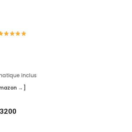
matique inclus
 Amazon →]
 3200