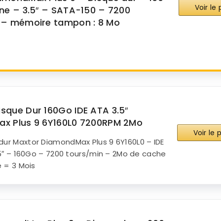
Voir le
rne – 3.5″ – SATA-150 – 7200
Achat
 – mémoire tampon : 8 Mo
s Amazon
sur Amazon
que Dur 160Go IDE ATA 3.5″
x Plus 9 6Y160L0 7200RPM 2Mo
Voir le
ir Maxtor sur Amazon
dur Maxtor DiamondMax Plus 9 6Y160L0 – IDE
.5″ – 160Go – 7200 tours/min – 2Mo de cache
 = 3 Mois