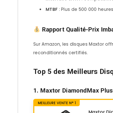
Disque Interne
MTBF
: Plus de 500 000 heur
Disque Externe
Questions Fréquentes des 
Rapport Qualité-Prix Imb
“Les disques Maxtor recond
“Quelle capacité choisir ?
Sur Amazon, les disques Maxtor off
reconditionnés certifiés.
“Compatible avec mon sy
Accessoires Recommandés 
Top 5 des Meilleurs Di
Boîtier Externe USB 3.0
Câbles SATA III
1. Maxtor DiamondMax Plus
Station d’Accueil HDD
MEILLEURE VENTE N° 1
Astuces pour Économiser su
Maxtor Di