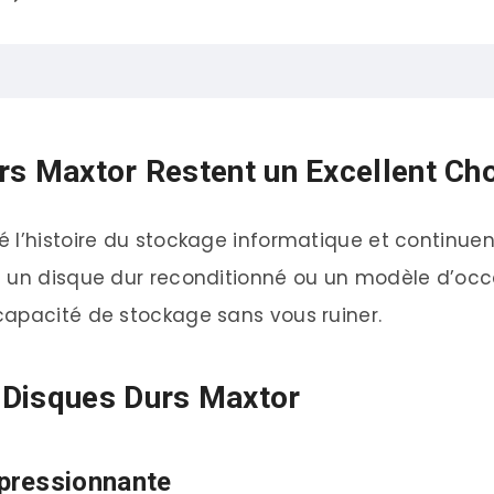
xtor Restent un Excellent Choix en 2025
rs Maxtor Restent un Excellent Ch
ues Durs Maxtor
l’histoire du stockage informatique et continuent 
Impressionnante
z un disque dur reconditionné ou un modèle d’occ
é
capacité de stockage sans vous ruiner.
mbattable
 Durs Maxtor Disponibles sur Amazon
 Disques Durs Maxtor
s 9
pressionnante