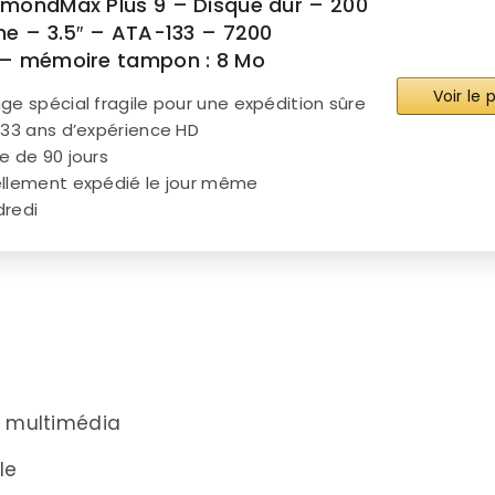
amondMax Plus 9 – Disque dur – 200
ne – 3.5″ – ATA-133 – 7200
 – mémoire tampon : 8 Mo
Voir le
ge spécial fragile pour une expédition sûre
 33 ans d’expérience HD
e de 90 jours
llement expédié le jour même
dredi
t multimédia
le