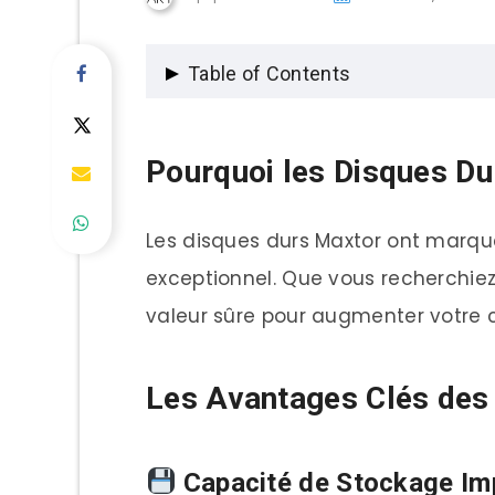
Table of Contents
Pourquoi les Disques Durs Ma
Pourquoi les Disques Du
Les Avantages Clés des Disq
Les disques durs Maxtor ont marqué 
Capacité de Stockage 
exceptionnel. Que vous recherchie
Performance et Fiabilit
valeur sûre pour augmenter votre 
Rapport Qualité-Prix I
Top 5 des Meilleurs Disques
Les Avantages Clés des
1. Maxtor DiamondMax Plu
2. Maxtor OneTouch 4
Capacité de Stockage Im