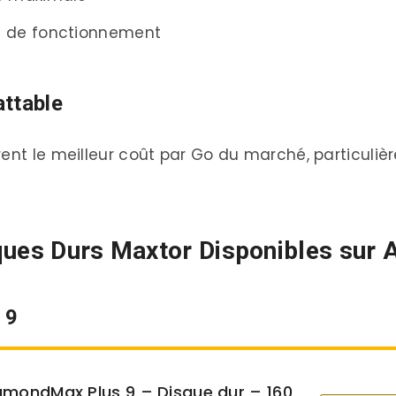
es de fonctionnement
Acheteurs Amazon
attable
itionnés sont-ils fiables ?”
”
rent le meilleur coût par Go du marché, particuli
stème ?”
sur Amazon
sques Durs Maxtor Disponibles sur
 9
r Amazon
amondMax Plus 9 – Disque dur – 160