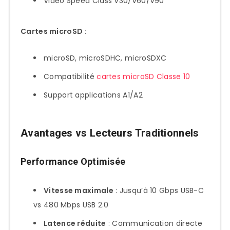
Video Speed Class V30/V60/V90
Configuration Photos App
Setup Windows (PC USB-C)
Cartes microSD :
Drivers et Recognition
microSD, microSDHC, microSDXC
Setup iOS/iPadOS
Compatibilité
cartes microSD Classe 10
Configuration Files App
Support applications A1/A2
Use Cases et Workflows Professionnels
Photographe Terrain
Avantages vs Lecteurs Traditionnels
Workflow Capture → Edit →
Backup
Performance Optimisée
Gestion Multiple Cartes
Vidéaste 4K/8K
Vitesse maximale
: Jusqu’à 10 Gbps USB-C
vs 480 Mbps USB 2.0
Workflow Production Vidéo
Latence réduite
: Communication directe
Optimisation Performance Vidéo