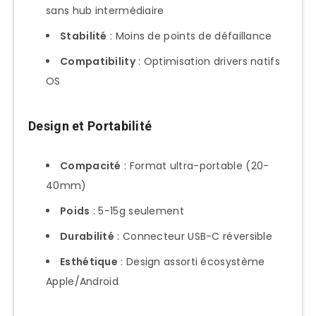
sans hub intermédiaire
Content Creator Mobile
Stabilité
: Moins de points de défaillance
Instagram/TikTok/YouTube Shorts
Compatibility
: Optimisation drivers natifs
Gestion Cartes SD et Formats
OS
Types Cartes Supportées
Compatibilité Universelle
Design et Portabilité
Format Recommendations par
Compacité
: Format ultra-portable (20-
Usage
40mm)
Maintenance et Optimisation
Poids
: 5-15g seulement
Formatage et Filesystem
Durabilité
: Connecteur USB-C réversible
Health Monitoring
Esthétique
: Design assorti écosystème
Troubleshooting et Résolution Problèmes
Apple/Android
Problèmes Recognition Commune