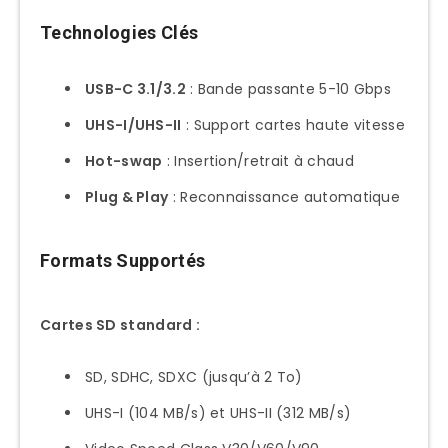
Nouvelle Connectivité iPhone
Technologies Clés
Smartphones Android USB-C
Compatibilité OTG
USB-C 3.1/3.2
: Bande passante 5-10 Gbps
Performances et Vitesses Réelles
UHS-I/UHS-II
: Support cartes haute vitesse
Tests Benchmark Comparatifs
Hot-swap
: Insertion/retrait à chaud
Protocole Test Standardisé
Plug & Play
: Reconnaissance automatique
Résultats Vitesse Lecture
Formats Supportés
Impact Interface sur Performance
USB-C vs Autres Standards
Cartes SD standard :
Installation et Configuration
SD, SDHC, SDXC (jusqu’à 2 To)
Setup macOS (MacBook/iMac)
UHS-I (104 MB/s) et UHS-II (312 MB/s)
Première Configuration