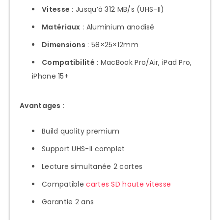
Vitesse
: Jusqu’à 312 MB/s (UHS-II)
Timeline Technology Adoption
Matériaux
: Aluminium anodisé
À propos de l’auteur
Dimensions
: 58×25×12mm
Compatibilité
: MacBook Pro/Air, iPad Pro,
iPhone 15+
Avantages :
Build quality premium
Support UHS-II complet
Lecture simultanée 2 cartes
Compatible
cartes SD haute vitesse
Garantie 2 ans