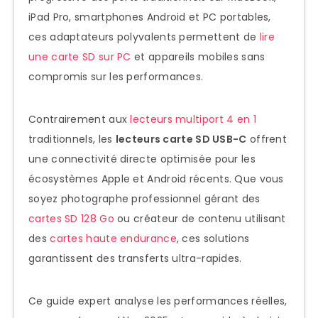
Avantages vs Lecteurs Traditionnels
iPad Pro, smartphones Android et PC portables,
ces adaptateurs polyvalents permettent de
lire
Performance Optimisée
une carte SD sur PC
et appareils mobiles sans
Design et Portabilité
compromis sur les performances.
Top 7 Meilleurs Lecteurs Carte SD USB-C
2025
Contrairement aux
lecteurs multiport 4 en 1
traditionnels, les
lecteurs carte SD USB-C
offrent
1. UGREEN USB-C vers SD/MicroSD – Le
une connectivité directe optimisée pour les
Choix Professionnel
écosystèmes Apple et Android récents. Que vous
2. Anker USB-C Card Reader – La
soyez photographe professionnel gérant des
Fiabilité
cartes SD 128 Go
ou créateur de contenu utilisant
3. SanDisk Professional PRO-READER
des
cartes haute endurance
, ces solutions
SD UHS-II – Le Haut de Gamme
garantissent des transferts ultra-rapides.
4. Apple USB-C to SD Card Reader –
L’Intégration Native
Ce guide expert analyse les performances réelles,