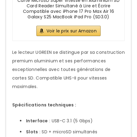
Carte MicroSD Super Vitesse en Aluminium SD
SD Express Future
Card Reader Simultané à Lire et Écrire
Compatible avec iPhone 17 Pro Max Air 16
Next-Gen SD Cards
Galaxy S25 MacBook iPad Pro (SD3.0)
Verdict Final et Recommandations
Voir le prix sur Amazon
Par Profil Utilisateur
Photographe Amateur
Le lecteur UGREEN se distingue par sa construction
Photographe Professionnel
premium aluminium et ses performances
exceptionnelles avec toutes générations de
Content Creator Mobile
cartes SD. Compatible UHS-II pour vitesses
Vidéaste 4K/8K
maximales.
Configuration Recommandée
Universelle
Spécifications techniques :
Setup Polyvalent Optimal
Interface
: USB-C 3.1 (5 Gbps)
Évolution Recommendations 2025-
Slots
: SD + microSD simultanés
2027