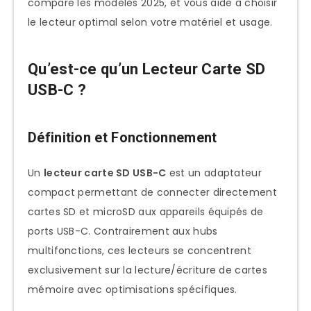
compare les modèles 2025, et vous aide à choisir
5. Kingston MobileLite Plus UHS-II – Le
le lecteur optimal selon votre matériel et usage.
Rapport Performance/Prix
6. Belkin USB-C Card Reader – Le
Qu’est-ce qu’un Lecteur Carte SD
Design Premium
USB-C ?
7. JSAUX USB-C SD Card Reader – Le
Budget
Définition et Fonctionnement
Compatibilité Appareils et Systèmes
MacBook Pro/Air (2016+)
Un
lecteur carte SD USB-C
est un adaptateur
Optimisations macOS
compact permettant de connecter directement
cartes SD et microSD aux appareils équipés de
Workflow Photographe Mac
ports USB-C. Contrairement aux hubs
iPad Pro/Air (USB-C)
multifonctions, ces lecteurs se concentrent
iPadOS Fonctionnalités
exclusivement sur la lecture/écriture de cartes
mémoire avec optimisations spécifiques.
iPhone 15/16 (USB-C)