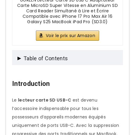
UGREEN Lecteur Carte SD USB C Adaptateur
Carte MicroSD Super Vitesse en Aluminium SD
Card Reader Simultané à Lire et Écrire
Compatible avec iPhone 17 Pro Max Air 16
Galaxy S25 MacBook iPad Pro (SD3.0)
Voir le prix sur Amazon
Table of Contents
Introduction
Introduction
Qu’est-ce qu’un Lecteur Carte SD USB-C
?
Le
lecteur carte SD USB-C
est devenu
Définition et Fonctionnement
l’accessoire indispensable pour tous les
possesseurs d’appareils modernes équipés
Technologies Clés
uniquement de ports USB-C. Avec la suppression
Formats Supportés
progressive des ports traditionnels sur MacBook,