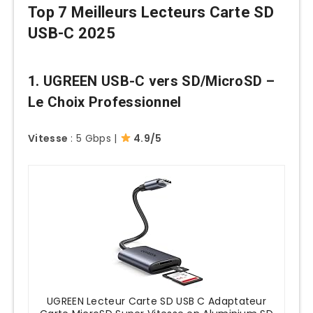
Top 7 Meilleurs Lecteurs Carte SD
Carte SD Non Détectée
USB-C 2025
Performance Dégradée
Vitesses Lentes Inatendues
1. UGREEN USB-C vers SD/MicroSD –
Benchmarking Performance
Le Choix Professionnel
Sécurité et Protection Données
Vitesse
: 5 Gbps |
4.9/5
Backup Strategies
3-2-1 Rule Application
Encryption et Confidentialité
Protection Données Sensibles
Évolutions Technologiques et Futur
USB4 et Thunderbolt 5
Next-Gen Connectivity
UGREEN Lecteur Carte SD USB C Adaptateur