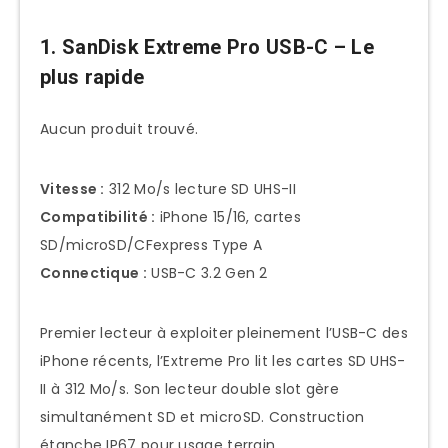
6. ProGrade Digital CFR – Le
1. SanDisk Extreme Pro USB-C – Le
professionnel
plus rapide
7. Anker PowerExpand – Le hub
complet
Aucun produit trouvé.
8. Ugreen CM511 – Le meilleur rapport
qualité/prix
Vitesse :
312 Mo/s lecture SD UHS-II
Compatibilité :
iPhone 15/16, cartes
Guide d’achat rapide
SD/microSD/CFexpress Type A
Selon vos besoins
Connectique :
USB-C 3.2 Gen 2
Selon votre iPhone
Premier lecteur à exploiter pleinement l’USB-C des
Types de cartes supportées
iPhone récents, l’Extreme Pro lit les cartes SD UHS-
Technologies clés août 2025
II à 312 Mo/s. Son lecteur double slot gère
Prix et évolutions
simultanément SD et microSD. Construction
Notre recommandation finale
étanche IP67 pour usage terrain.