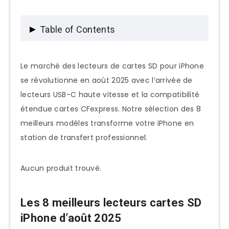
Table of Contents
Les 8 meilleurs lecteurs cartes SD iPhone
Le marché des lecteurs de cartes SD pour iPhone
d’août 2025
se révolutionne en août 2025 avec l’arrivée de
lecteurs USB-C haute vitesse et la compatibilité
1. SanDisk Extreme Pro USB-C – Le plus
étendue cartes CFexpress. Notre sélection des 8
rapide
meilleurs modèles transforme votre iPhone en
2. Lexar Professional CFR1 – Le
station de transfert professionnel.
polyvalent premium
3. Transcend RDF9 Lightning – Le
Aucun produit trouvé.
compact Lightning
4. Kingston MobileLite Plus –
Les 8 meilleurs lecteurs cartes SD
L’ergonomique
iPhone d’août 2025
5. ADATA AI910 – L’intelligent