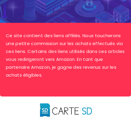
Ce site contient des liens affiliés. Nous toucherons
une petite commission sur les achats effectués via
ces liens. Certains des liens utilisés dans ces articles
vous redirigeront vers Amazon. En tant que
partenaire Amazon, je gagne des revenus sur les
achats éligibles.