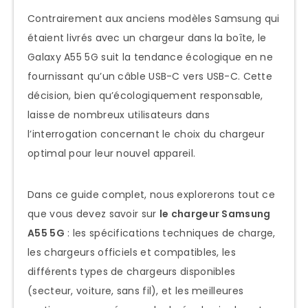
Contrairement aux anciens modèles Samsung qui
Sécurité et protection de la batterie
étaient livrés avec un chargeur dans la boîte, le
Prix et où acheter un chargeur Samsung
Galaxy A55 5G suit la tendance écologique en ne
A55 5G
fournissant qu’un câble USB-C vers USB-C. Cette
Comparatif des meilleurs chargeurs
décision, bien qu’écologiquement responsable,
Samsung A55 5G
laisse de nombreux utilisateurs dans
l’interrogation concernant le choix du chargeur
Problèmes fréquents et solutions
optimal pour leur nouvel appareil.
Questions fréquentes
Alternatives et accessoires
Dans ce guide complet, nous explorerons tout ce
complémentaires
que vous devez savoir sur
le chargeur Samsung
Conclusion
A55 5G
: les spécifications techniques de charge,
les chargeurs officiels et compatibles, les
différents types de chargeurs disponibles
(secteur, voiture, sans fil), et les meilleures