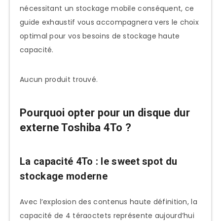
nécessitant un stockage mobile conséquent, ce
compromis
guide exhaustif vous accompagnera vers le choix
Canvio Desktop 4To : puissance et
optimal pour vos besoins de stockage haute
performance
capacité.
Canvio Gaming 4To : l’arsenal du
gamer moderne
Aucun produit trouvé.
Canvio Advance 4To : sécurité et
fonctionnalités avancées
Pourquoi opter pour un disque dur
Notre sélection des 10 meilleurs disques
externe Toshiba 4To ?
durs externes Toshiba 4To
1. Toshiba Canvio Basics 4To
La capacité 4To : le sweet spot du
stockage moderne
2. Toshiba Canvio Desktop 4To
3. Toshiba Canvio Gaming 4To
Avec l’explosion des contenus haute définition, la
(PlayStation Edition)
capacité de 4 téraoctets représente aujourd’hui