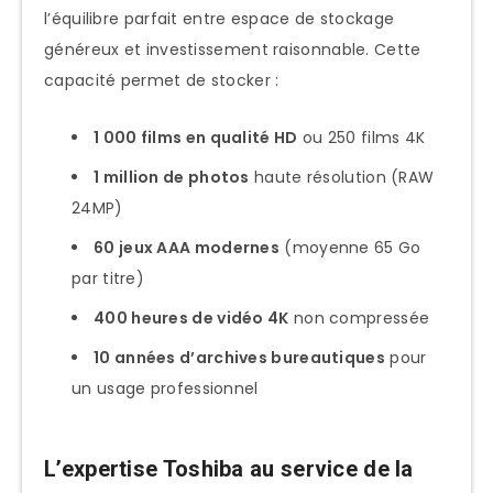
4. Toshiba Canvio Gaming 4To (Xbox
l’équilibre parfait entre espace de stockage
Edition)
généreux et investissement raisonnable. Cette
5. Toshiba Canvio Advance 4To
capacité permet de stocker :
6. Toshiba Canvio Flex 4To
1 000 films en qualité HD
ou 250 films 4K
7. Toshiba Canvio Ready 4To
1 million de photos
haute résolution (RAW
8. Toshiba Canvio Alu 4To
24MP)
9. Toshiba Canvio Connect II 4To
60 jeux AAA modernes
(moyenne 65 Go
10. Toshiba Canvio Slim 4To
par titre)
Guide d’achat détaillé : quel Toshiba 4To
400 heures de vidéo 4K
non compressée
selon vos besoins ?
10 années d’archives bureautiques
pour
un usage professionnel
Pour les créateurs de contenu et
professionnels de l’audiovisuel
Pour les gamers et collectionneurs de
L’expertise Toshiba au service de la
jeux