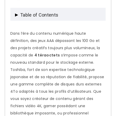
Table of Contents
Pourquoi opter pour un disque dur
Dans l’ère du contenu numérique haute
externe Toshiba 4To ?
définition, des jeux AAA dépassant les 100 Go et
des projets créatifs toujours plus volumineux, la
La capacité 4To : le sweet spot du
capacité de
4 téraoctets
s’impose comme le
stockage moderne
nouveau standard pour le stockage externe.
L’expertise Toshiba au service de la
Toshiba, fort de son expertise technologique
haute capacité
japonaise et de sa réputation de fiabilité, propose
Avantages distinctifs des disques
une gamme complète de disques durs externes
Toshiba 4To
4To adaptés à tous les profils d’utilisateurs. Que
Décryptage des gammes Toshiba 4To :
vous soyez créateur de contenu gérant des
comprendre l’offre
fichiers vidéo 4K, gamer possédant une
bibliothèque imposante, ou professionnel
Canvio Basics 4To : l’efficacité sans