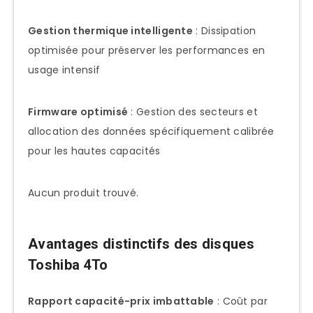
Installation et optimisation de votre
Gestion thermique intelligente
: Dissipation
disque Toshiba 4To
optimisée pour préserver les performances en
usage intensif
Configuration initiale optimale
Partitionnement recommandé pour
Firmware optimisé
: Gestion des secteurs et
4To
allocation des données spécifiquement calibrée
Logiciels de gestion et surveillance
pour les hautes capacités
recommandés
Maintenance avancée et prolongement
Aucun produit trouvé.
de durée de vie
Surveillance proactive de la santé du
Avantages distinctifs des disques
disque
Toshiba 4To
Optimisation thermique pour usage
intensif
Rapport capacité-prix imbattable
: Coût par