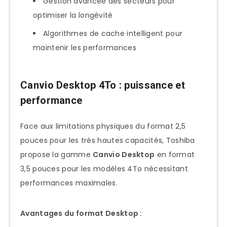
Gestion avancée des secteurs pour
Roadmap Toshiba 2025-2028
optimiser la longévité
Impact sur votre décision d’achat
Algorithmes de cache intelligent pour
Conclusion : notre verdict final sur les
maintenir les performances
disques Toshiba 4To
Recommandation finale
Canvio Desktop 4To : puissance et
personnalisée
performance
Face aux limitations physiques du format 2,5
pouces pour les très hautes capacités, Toshiba
propose la gamme
Canvio Desktop
en format
3,5 pouces pour les modèles 4To nécessitant
performances maximales.
Avantages du format Desktop :