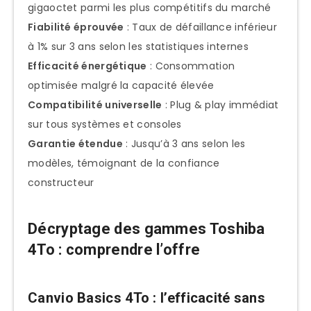
gigaoctet parmi les plus compétitifs du marché
Stratégies de sauvegarde pour haute
Fiabilité éprouvée
: Taux de défaillance inférieur
capacité
à 1% sur 3 ans selon les statistiques internes
Résolution des problèmes spécifiques
Efficacité énergétique
: Consommation
aux disques 4To
optimisée malgré la capacité élevée
Le disque 4To n’est pas entièrement
Compatibilité universelle
: Plug & play immédiat
reconnu
sur tous systèmes et consoles
Performances dégradées avec la
Garantie étendue
: Jusqu’à 3 ans selon les
capacité élevée
modèles, témoignant de la confiance
constructeur
Erreurs de lecture/écriture sur haute
capacité
Décryptage des gammes Toshiba
Prix et évolution du marché 4To
4To : comprendre l’offre
Analyse tarifaire et tendances
Évolution prévisionnelle du marché
Canvio Basics 4To : l’efficacité sans
Où acheter au meilleur prix ?