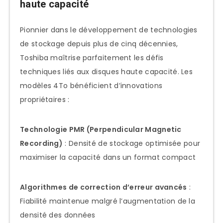
haute capacité
Pour la sauvegarde familiale et
Pionnier dans le développement de technologies
l’archivage personnel
de stockage depuis plus de cinq décennies,
Pour les professionnels nomades et
Toshiba maîtrise parfaitement les défis
consultants
techniques liés aux disques haute capacité. Les
Pour les serveurs multimédia
modèles 4To bénéficient d’innovations
domestiques
propriétaires :
Comparatifs détaillés : Toshiba 4To face
à la concurrence
Technologie PMR (Perpendicular Magnetic
Recording)
: Densité de stockage optimisée pour
Toshiba Canvio Basics 4To vs WD
maximiser la capacité dans un format compact
Elements 4To
Toshiba Canvio Desktop 4To vs
Algorithmes de correction d’erreur avancés
:
Seagate Expansion Desktop 4To
Fiabilité maintenue malgré l’augmentation de la
Toshiba vs Samsung vs SanDisk SSD
densité des données
4To (perspective future)