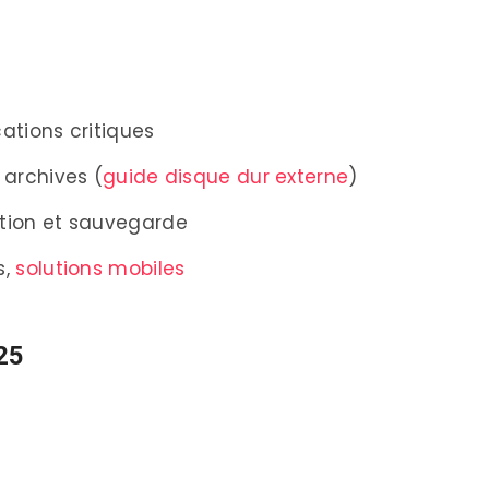
Automatiques
es Avancées
ations critiques
 archives (
guide disque dur externe
)
ls
ation et sauvegarde
s,
solutions mobiles
25