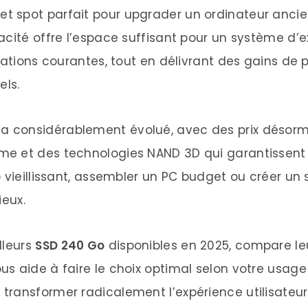
et spot parfait pour upgrader un ordinateur anc
 Optimal
cité offre l’espace suffisant pour un système d’exp
pectaculaire
ications courantes, tout en délivrant des gains d
els.
 Moderne
a considérablement évolué, avec des prix désorm
timale 240 Go
 et des technologies NAND 3D qui garantissent fia
bride
p vieillissant, assembler un PC budget ou créer u
2025
ieux.
dernes
lleurs
SSD 240 Go
disponibles en 2025, compare le
2025
s aide à faire le choix optimal selon votre usage 
o – L’Excellence Coréenne
transformer radicalement l’expérience utilisateu