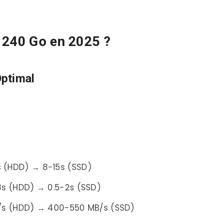
 Le Rapport Qualité/Prix
 L’Entrée de Gamme Fiable
 240 Go en 2025 ?
 – La Simplicité
0 Go – L’Héritage HDD
ptimal
’Alternative Asiatique
Go – L’Américain
Go – La Durabilité
e Spécialiste Mémoire
Go – Le Gaming
 (HDD) → 8-15s (SSD)
aillé
8s (HDD) → 0.5-2s (SSD)
disés
/s (HDD) → 400-550 MB/s (SSD)