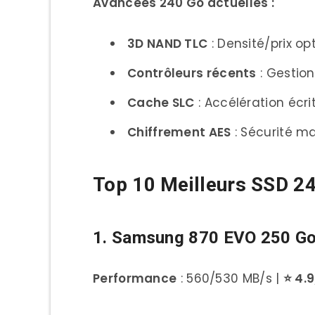
Étudiant/Bureautique 
Avancées 240 Go actuelles :
Professionnel/Freelan
3D NAND TLC
: Densité/prix op
Gaming/Enthusiast (Bud
Contrôleurs récents
: Gestio
Selon Configuration Exist
Cache SLC
: Accélération écr
Laptop Ancien (2015-20
Chiffrement AES
: Sécurité ma
PC Desktop Ancien
Configuration Récente
Top 10 Meilleurs SSD 2
Technologies et Évolutions
1. Samsung 870 EVO 250 Go
Comprendre les Technolo
Types de Mémoire NAN
Performance
: 560/530 MB/s |
⭐ 4.
Architecture 3D NAND