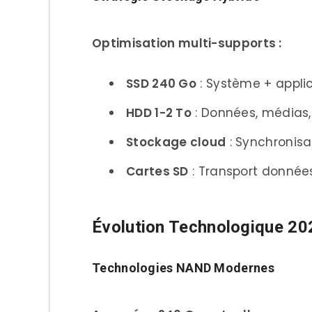
Paramètres Système 
Optimisation multi-supports :
Optimisations Manuell
Logiciels Optimisation
SSD 240 Go
: Système + applic
Outils Constructeur
HDD 1-2 To
: Données, médias,
Logiciels Tiers Universe
Stockage cloud
: Synchronis
Maintenance Préventive
Cartes SD
: Transport donnée
Routine Hebdomadaire
Routine Mensuelle
Évolution Technologique 20
Guide d’Achat Spécialisé
Technologies NAND Modernes
Selon Profil Utilisateur