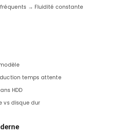
fréquents → Fluidité constante
ntielle
entielle
)
erations Per Second)
/modèle
duction temps attente
en) Comparaison
5 ans HDD
e vs disque dur
oderne