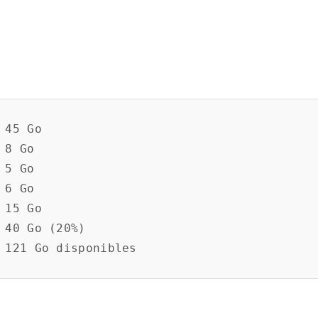
ité
t
ecommandée)
uits
45 Go

8 Go

ep-by-Step
5 Go

s
6 Go

15 Go

 Propre
 40 Go (20%)

n
on
our SSD