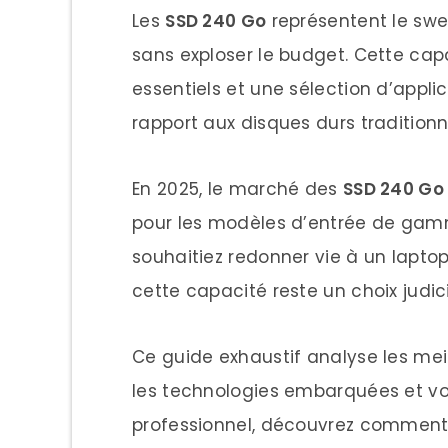
Les
SSD 240 Go
représentent le swe
Rapport Performance/Prix
sans exploser le budget. Cette capa
Gain de Performance S
essentiels et une sélection d’appl
ROI Exceptionnel
rapport aux disques durs traditionn
Capacité Adaptée Usage
En 2025, le marché des
SSD 240 Go
Répartition Espace Op
pour les modèles d’entrée de gamme
Stratégie Stockage Hy
souhaitiez redonner vie à un lapto
Évolution Technologique 
cette capacité reste un choix judic
Technologies NAND Mo
Ce guide exhaustif analyse les mei
Top 10 Meilleurs SSD 240 Go 
les technologies embarquées et vou
1. Samsung 870 EVO 250 G
professionnel, découvrez comment 