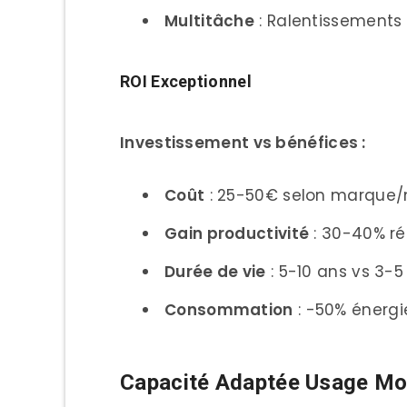
Protocole de Test
Multitâche
: Ralentissements 
Résultats Lecture Séque
ROI Exceptionnel
Résultats Écriture Séqu
Tests Accès Aléatoire (4K
Investissement vs bénéfices :
IOPS (Input/Output Op
Coût
: 25-50€ selon marque
Endurance et Fiabilité
Gain productivité
: 30-40% ré
TBW (Terabytes Writt
Durée de vie
: 5-10 ans vs 3-
Calcul Usage Réel
Consommation
: -50% énergi
Installation et Migration
Préparatifs Installation
Capacité Adaptée Usage M