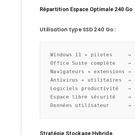
Vérification Compatibil
Répartition Espace Optimale 240 Go
Outils Requis
Migration Système Existan
Utilisation type SSD 240 Go :
Méthode Clonage (R
Logiciels Clonage Grat
Windows 11 + pilotes     →  
Office Suite complète    →  
Procédure Clonage St
Navigateurs + extensions →  
Installation Fresh Window
Antivirus + utilitaires  →  
Logiciels productivité   →  
Avantages Installation
Espace libre sécurité    → 
Préparation Installatio
Optimisation Post-Installati
Configuration Windows p
Stratégie Stockage Hybride