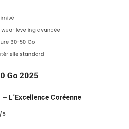
(Budget <35€)
ce (Budget 35-50€)
timisé
get flexible)
n wear leveling avancée
ante
iture 30-50 Go
18)
térielle standard
40 Go 2025
 – L’Excellence Coréenne
gies SSD
D
9/5