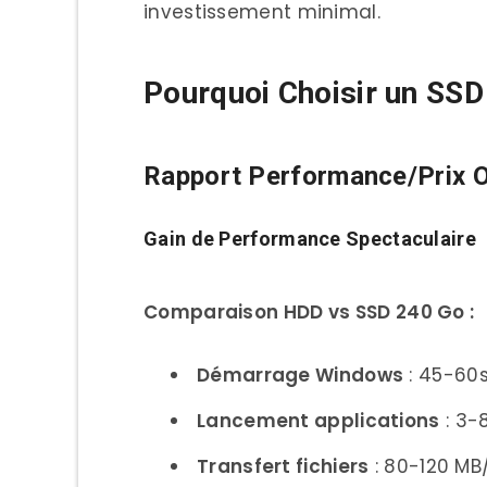
2. Crucial MX500 250 Go –
investissement minimal.
3. Kingston NV2 250 Go –
Pourquoi Choisir un SSD
4. SanDisk SSD Plus 240 Go
5. Western Digital Blue 25
Rapport Performance/Prix O
6. ADATA SU635 240 Go – L
7. Patriot Burst Elite 240 
Gain de Performance Spectaculaire
8. Transcend SSD230S 256 
Comparaison HDD vs SSD 240 Go :
9. Lexar NS100 256 Go – L
10. Gigabyte UD PRO 256 
Démarrage Windows
: 45-60s
Comparatif Performance Dét
Lancement applications
: 3-
Tests Benchmark Standar
Transfert fichiers
: 80-120 MB