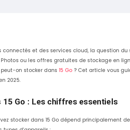
 : Les chiffres essentiels
ls connectés et des services cloud, la question d
nt votre capacité de stockage
otos ou les offres gratuites de stockage en lign
ervices cloud populaires
 peut-on stocker dans
15 Go
? Cet article vous gu
bre de photos stockables
en 2025.
15 Go : Les chiffres essentiels
z stocker dans 15 Go dépend principalement de le
 types d’appareils :