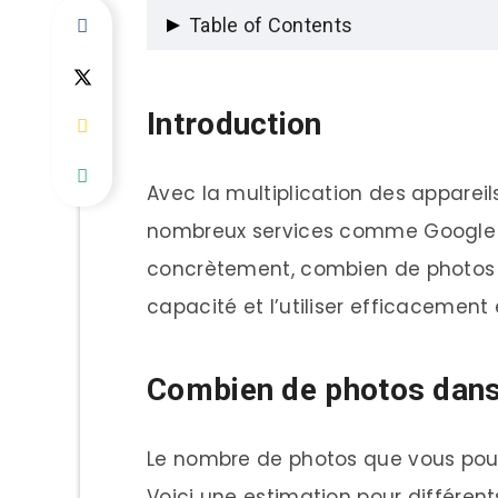
Table of Contents
Introduction
Introduction
Combien de photos dans 15 Go
Avec la multiplication des apparei
Comment calculer préciséme
nombreux services comme Google Ph
15 Go dans le contexte des s
concrètement, combien de photos
Facteurs influençant le nom
capacité et l’utiliser efficacement 
Format de fichier
Résolution et qualité
Combien de photos dans 
Compression
Le nombre de photos que vous pouve
Métadonnées
Voici une estimation pour différents