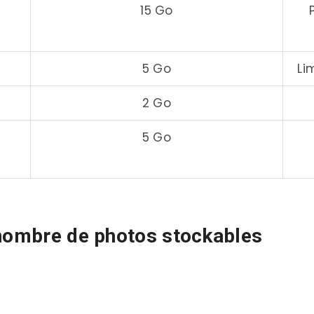
15 Go
5 Go
Li
2 Go
5 Go
 nombre de photos stockables