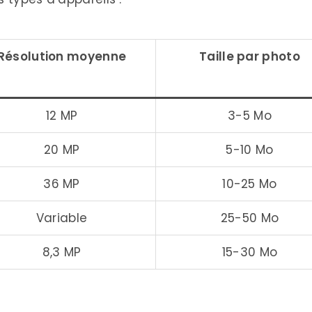
uoi vous n’aurez jamais exactement 15 Go
 capacités de stockage
Résolution moyenne
Taille par photo
de 15 Go en usage quotidien
pace de 15 Go
12 MP
3-5 Mo
n pour maximiser votre espace
20 MP
5-10 Mo
 optimiser votre stockage photo
36 MP
10-25 Mo
 avec 15 Go limités
Variable
25-50 Mo
s d’utilisateurs
8,3 MP
15-30 Mo
nel