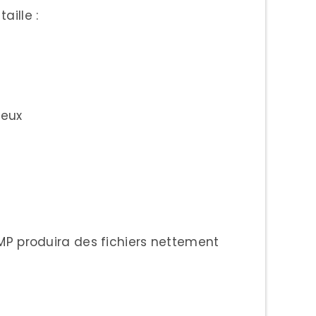
aille :
neux
8 MP produira des fichiers nettement