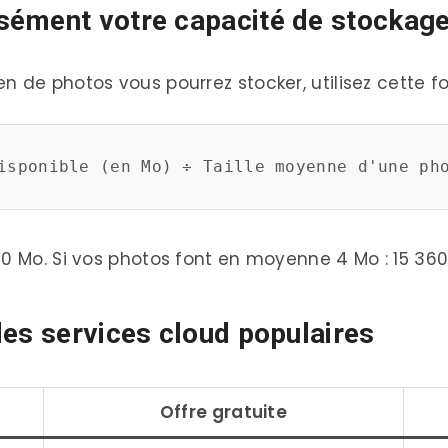
sément votre capacité de stockag
 suffisent plus
 de photos vous pourrez stocker, utilisez cette fo
ud abordables
plémentaires
ur le stockage de 15 Go
pour un usage quotidien ?
’espace j’utilise déjà dans mon stockage cloud
60 Mo. Si vos photos font en moyenne 4 Mo : 15 36
ent de l’espace dans mon stockage de 15 Go ?
des services cloud populaires
aute qualité” sur Google Photos comptent-elles da
ge photo et impact sur les espaces de 15 Go
Offre gratuite