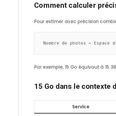
Comment calculer préci
Alternatives lorsque 15 Go ne
Pour estimer avec précision combien
Solutions d’extension clo
Solutions physiques com
FAQ : Questions fréquentes s
15 Go sont-ils suffisants 
Comment savoir combien d
Par exemple, 15 Go équivaut à 15 3
Comment libérer rapidem
15 Go dans le contexte 
Les photos stockées en “h
Tendances futures du stocka
Service
Conclusion