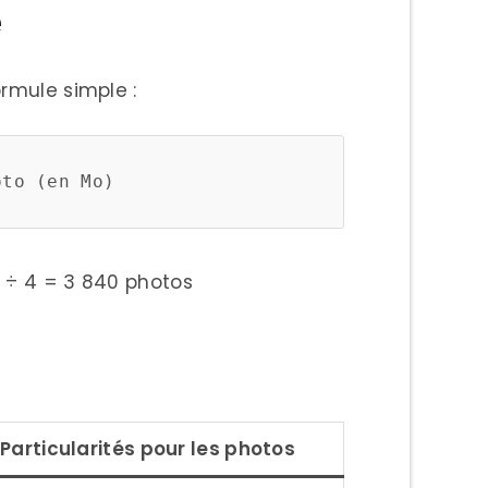
e
rmule simple :
 ?
0 ÷ 4 = 3 840 photos
ns les 15 Go ?
Particularités pour les photos