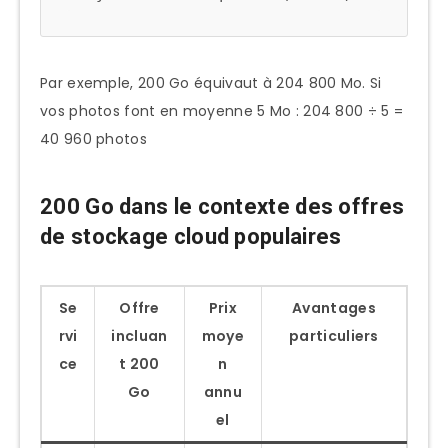
Quelle différence entre 200 Go sur un
appareil et 200 Go dans le cloud ?
Vaut-il mieux prendre 200 Go ou
Par exemple, 200 Go équivaut à 204 800 Mo. Si
directement 2 To si disponible ?
vos photos font en moyenne 5 Mo : 204 800 ÷ 5 =
Conclusion
40 960 photos
200 Go dans le contexte des offres
de stockage cloud populaires
Se
Offre
Prix
Avantages
rvi
incluan
moye
particuliers
ce
t 200
n
Go
annu
el