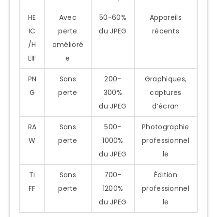
HE
Avec
50-60%
Appareils
IC
perte
du JPEG
récents
/H
amélioré
EIF
e
PN
Sans
200-
Graphiques,
G
perte
300%
captures
du JPEG
d’écran
RA
Sans
500-
Photographie
W
perte
1000%
professionnel
du JPEG
le
TI
Sans
700-
Édition
FF
perte
1200%
professionnel
du JPEG
le