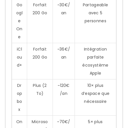
Go
Forfait
~30€/
Partageable
ogl
200 Go
an
avec 5
e
personnes
On
e
iCl
Forfait
~36€/
Intégration
ou
200 Go
an
parfaite
d+
écosystème
Apple
Dr
Plus (2
~120€
10× plus
op
To)
/an
d’espace que
bo
nécessaire
x
On
Microso
~70€/
5× plus