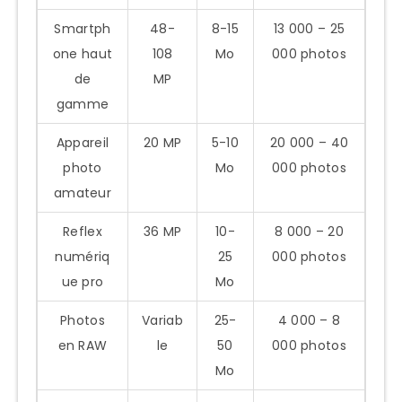
Outils recommandés pour maximiser
Smartph
48-
8-15
13 000 – 25
votre espace
one haut
108
Mo
000 photos
Stratégies de compression
de
MP
intelligente
gamme
200 Go pour différents types
Appareil
20 MP
5-10
20 000 – 40
d’utilisateurs
photo
Mo
000 photos
Pour le photographe amateur
amateur
Pour la famille
Reflex
36 MP
10-
8 000 – 20
Pour le voyageur
numériq
25
000 photos
Au-delà des photos : Que peut-on
ue pro
Mo
stocker d’autre dans 200 Go ?
Photos
Variab
25-
4 000 – 8
Solutions de sauvegarde pour sécuriser
en RAW
le
50
000 photos
vos 200 Go de photos
Mo
Options cloud complémentaires