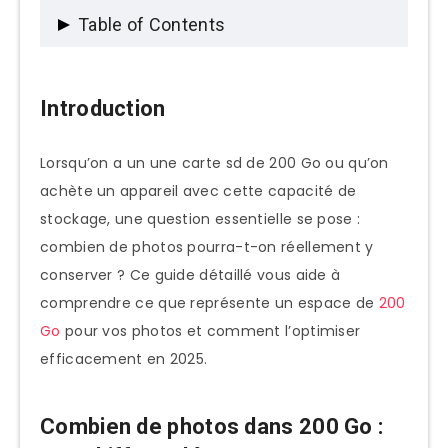
Table of Contents
Introduction
Introduction
Combien de photos dans 200 Go : Les
chiffres clés
Lorsqu’on a un une carte sd de 200 Go ou qu’on
Comment calculer précisément votre
achète un appareil avec cette capacité de
capacité de stockage
stockage, une question essentielle se pose :
combien de photos pourra-t-on réellement y
200 Go dans le contexte des offres de
conserver ? Ce guide détaillé vous aide à
stockage cloud populaires
comprendre ce que représente un espace de
200
La réalité des 200 Go : Espace réellement
Go
pour vos photos et comment l’optimiser
disponible
efficacement en 2025.
Facteurs influençant le nombre de
photos stockables
Combien de photos dans 200 Go :
Format de fichier