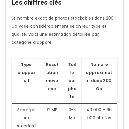
Les chiffres clés
Résolution et qualité
Le nombre exact de photos stockables dans 200
Compression et paramètres de
Go varie considérablement selon leur type et
qualité
qualité. Voici une estimation détaillée par
Comparaison avec d’autres capacités de
catégorie d’appareil :
stockage courantes
Durée de vie d’un stockage de 200 Go
Type
Résol
Tail
Nombre
selon différents profils
d’appar
ution
le
approximat
Répartition optimale de 200 Go pour
eil
moye
par
if dans 200
différents types de contenu
nne
pho
Go
Comment optimiser votre espace de
to
200 Go
Smartph
12 MP
3-5
40 000 – 66
Techniques d’organisation
one
Mo
000 photos
intelligente
standard