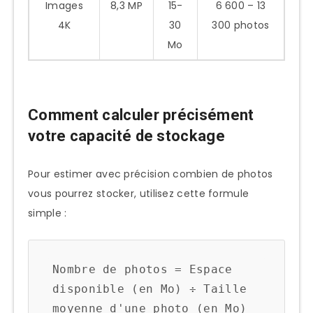
Images
8,3 MP
15-
6 600 – 13
Options matérielles
4K
30
300 photos
Mo
Tendances futures : L’évolution des
besoins de stockage photo
Augmentation constante des
résolutions
Comment calculer précisément
votre capacité de stockage
Technologies émergentes et leur
impact
Pour estimer avec précision combien de photos
FAQ : Questions fréquentes sur le
vous pourrez stocker, utilisez cette formule
stockage de 200 Go
simple :
200 Go sont-ils suffisants pour un
photographe professionnel ?
Nombre de photos = Espace 
Comment savoir si j’utilise
disponible (en Mo) ÷ Taille 
efficacement mon espace de 200 Go ?