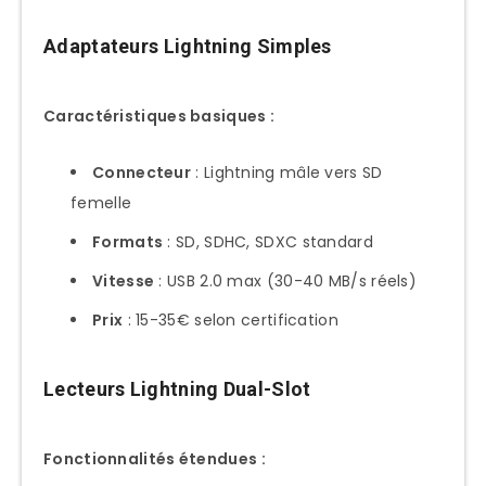
Matrice de Choix par Profil
Adaptateurs Lightning Simples
Utilisateur Occasionnel (Budget
<30€)
Caractéristiques basiques :
Enthusiaste Photo/Vidéo (Budget
30-60€)
Connecteur
: Lightning mâle vers SD
femelle
Créateur Professionnel (Budget
60-150€)
Formats
: SD, SDHC, SDXC standard
Évolution Recommandée par Modèle
Vitesse
: USB 2.0 max (30-40 MB/s réels)
Prix
: 15-35€ selon certification
Possesseurs iPhone Lightning (5-
14)
Lecteurs Lightning Dual-Slot
Nouveaux iPhone 15+ Users
Configuration Universelle
Fonctionnalités étendues :
Recommandée