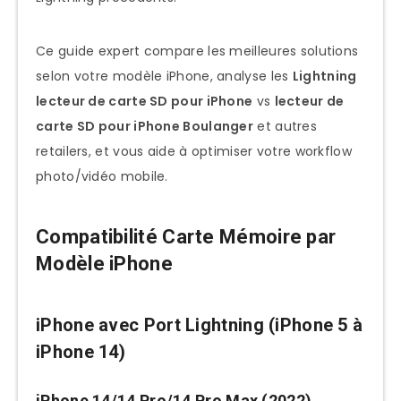
Types de Lecteurs Carte SD iPhone
Ce guide expert compare les meilleures solutions
Lightning Lecteur de Carte SD pour
selon votre modèle iPhone, analyse les
Lightning
iPhone
lecteur de carte SD pour iPhone
vs
lecteur de
Adaptateurs Lightning Simples
carte SD pour iPhone Boulanger
et autres
Lecteurs Lightning Dual-Slot
retailers, et vous aide à optimiser votre workflow
Hub Lightning Multifonction
photo/vidéo mobile.
Lecteurs USB-C pour iPhone 15+
Compatibilité Carte Mémoire par
Adaptateurs USB-C Simples
Modèle iPhone
Hub USB-C Professionnel
Top 5 Meilleurs Lecteurs Carte SD iPhone
iPhone avec Port Lightning (iPhone 5 à
2025
iPhone 14)
1. Lecteur Lightning + USB-C Dual
(Apple MFi) – Le Choix Universel
iPhone 14/14 Pro/14 Pro Max (2022)