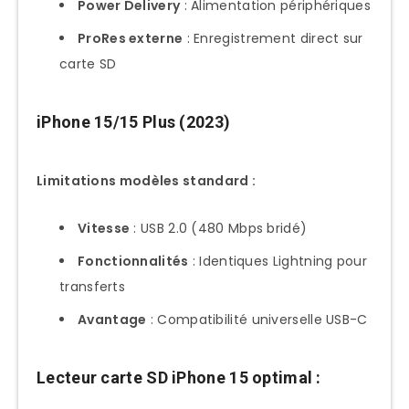
Solutions Contournement
Power Delivery
: Alimentation périphériques
Évolutions Futures iOS
ProRes externe
: Enregistrement direct sur
carte SD
iOS 18+ Perspectives
Maintenance et Bonnes Pratiques
iPhone 15/15 Plus (2023)
Entretien Lecteurs Carte SD
Nettoyage Régulier
Limitations modèles standard :
Précautions Usage
Vitesse
: USB 2.0 (480 Mbps bridé)
Optimisation Performances iPhone
Fonctionnalités
: Identiques Lightning pour
Gestion Stockage
transferts
Battery Life Preservation
Avantage
: Compatibilité universelle USB-C
Évolution Technologique 2025-2026
USB4 et Thunderbolt iPhone
Lecteur carte SD iPhone 15 optimal :
Perspectives iPhone 16 Pro