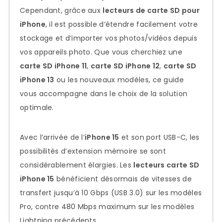
à iPhone 14)
Cependant, grâce aux
lecteurs de carte SD pour
iPhone
, il est possible d’étendre facilement votre
iPhone 14/14 Pro/14 Pro Max (2022)
stockage et d’importer vos photos/vidéos depuis
iPhone 13/13 mini/13 Pro/13 Pro Max
vos appareils photo. Que vous cherchiez une
(2021)
carte SD iPhone 11
,
carte SD iPhone 12
,
carte SD
iPhone 12/12 mini/12 Pro/12 Pro Max
iPhone 13
ou les nouveaux modèles, ce guide
(2020)
vous accompagne dans le choix de la solution
optimale.
iPhone 11/11 Pro/11 Pro Max (2019)
Modèles Antérieurs (iPhone 5-XS)
Avec l’arrivée de l’
iPhone 15
et son port USB-C, les
iPhone avec Port USB-C (iPhone 15+)
possibilités d’extension mémoire se sont
iPhone 15 Pro/15 Pro Max (2023)
considérablement élargies. Les
lecteurs carte SD
iPhone 15
bénéficient désormais de vitesses de
iPhone 15/15 Plus (2023)
transfert jusqu’à 10 Gbps (USB 3.0) sur les modèles
Lecteur carte SD iPhone 15 optimal
Pro, contre 480 Mbps maximum sur les modèles
:
Lightning précédents.