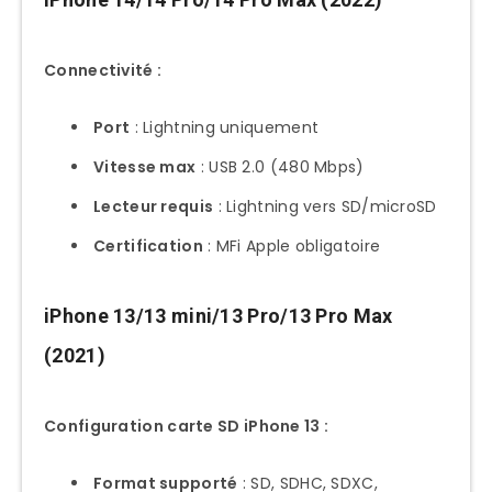
2. Apple Lightning vers Lecteur Carte
SD (Officiel) – La Référence
Connectivité :
3. Hub USB-C 7-en-1 avec SD (iPhone
15) – La Solution Complète
Port
: Lightning uniquement
4. Lecteur SD Lightning Budget
Vitesse max
: USB 2.0 (480 Mbps)
Certifié – Le Rapport Qualité/Prix
Lecteur requis
: Lightning vers SD/microSD
5. Lecteur USB-C Premium Aluminium
Certification
: MFi Apple obligatoire
– L’Élégant
Performances Transfert par Modèle
iPhone 13/13 mini/13 Pro/13 Pro Max
iPhone
(2021)
Tests Lightning (iPhone 5-14)
Vitesses Réelles Mesurées
Configuration carte SD iPhone 13 :
Tests USB-C (iPhone 15+)
Format supporté
: SD, SDHC, SDXC,