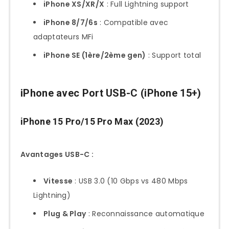
Photographe Événementiel
iPhone XS/XR/X
: Full Lightning support
iPhone 8/7/6s
: Compatible avec
Workflow Mariage Mobile
adaptateurs MFi
Setup Recommandé
iPhone SE (1ère/2ème gen)
: Support total
Créateur Contenu YouTube
Production Mobile 4K
iPhone avec Port USB-C (iPhone 15+)
Optimisation Créative
Voyageur Digital Nomad
iPhone 15 Pro/15 Pro Max (2023)
Backup Terrain Sans PC
Avantages USB-C :
Kit Voyage Optimal
Limitations et Contournements iPhone
Vitesse
: USB 3.0 (10 Gbps vs 480 Mbps
Contraintes iOS Système
Lightning)
Restrictions Apple
Plug & Play
: Reconnaissance automatique