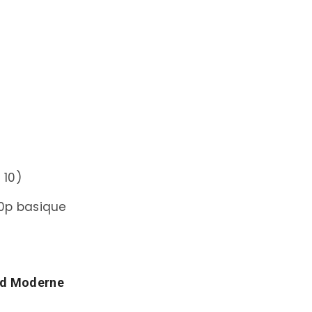
Flagship)
s Polyvalents)
x Pro)
ides Haute Résolution)
 10)
rides Mainstream)
80p basique
)
PS-C Pro)
rd Moderne
I (APS-C Compact)