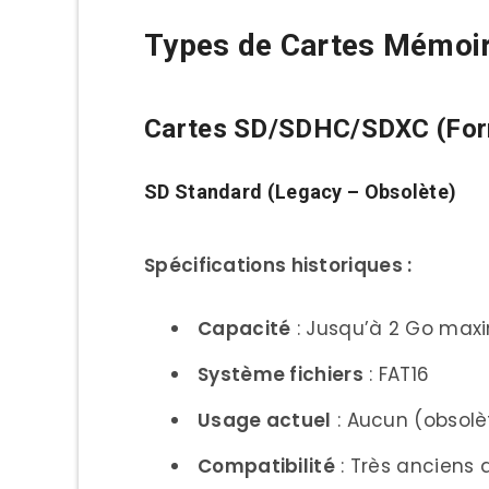
Types de Cartes Mémoir
CFexpress Type C (Thé
Formats Spécialisés et L
Cartes SD/SDHC/SDXC (Form
CompactFlash (CF) – 
XQD (Transitoire)
SD Standard (Legacy – Obsolète)
microSD pour Drones/A
Spécifications historiques :
Compatibilité par Marque et
Canon EOS (Reflex et Hybr
Capacité
: Jusqu’à 2 Go ma
Canon EOS R5/R6 Mark I
Système fichiers
: FAT16
Canon EOS R8/R10 (Hybr
Usage actuel
: Aucun (obsolè
Canon EOS 5D Mark IV/
Compatibilité
: Très anciens