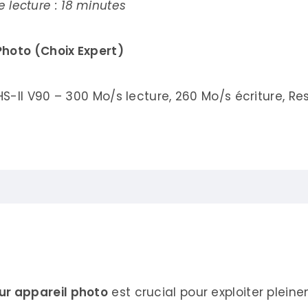
de lecture : 18 minutes
Photo (Choix Expert)
S-II V90 – 300 Mo/s lecture, 260 Mo/s écriture, R
pareil Photo 2025
r appareil photo
est crucial pour exploiter plein
rmat Universel)