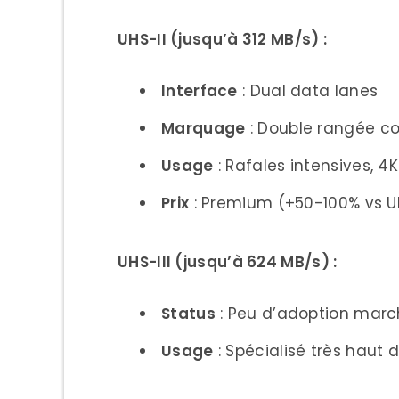
Débutant/Amateur (Budg
UHS-II (jusqu’à 312 MB/s) :
Configuration Entry-Le
Interface
: Dual data lanes
Enthusiaste (Budget 50-1
Marquage
: Double rangée c
Configuration Interméd
Usage
: Rafales intensives, 4
Semi-Professionnel (Bud
Prix
: Premium (+50-100% vs U
Configuration Avancé
UHS-III (jusqu’à 624 MB/s) :
Professionnel (Budget 20
Configuration Premiu
Status
: Peu d’adoption mar
Installation et Configuratio
Usage
: Spécialisé très haut d
Formatage Correct des C