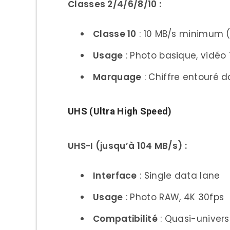
Classes 2/4/6/8/10 :
10. Delkin Devices BLACK 
Performances par Usage Ph
Classe 10
: 10 MB/s minimum 
Photo RAW Haute Résolut
Usage
: Photo basique, vidéo
Test Canon EOS R5 (45
Marquage
: Chiffre entouré d
Impact Compression 
UHS (Ultra High Speed)
Enregistrement Vidéo 4K/
Exigences Débit par Fo
UHS-I (jusqu’à 104 MB/s) :
Test Sony FX3 (4K 120p 
Interface
: Single data lane
Workflow et Transfert Do
Usage
: Photo RAW, 4K 30fps
Temps Import 64 Go d
Compatibilité
: Quasi-univers
Guide d’Achat par Budget et 