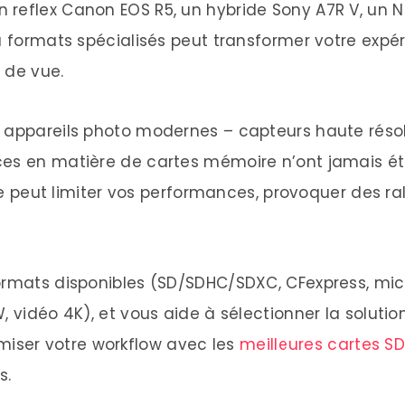
reflex Canon EOS R5, un hybride Sony A7R V, un Nik
 Obsolète)
ou formats spécialisés peut transformer votre exp
 Entry Level
s de vue.
ity) – Standard Moderne
 appareils photo modernes – capteurs haute résolu
rtes SD
ces en matière de cartes mémoire n’ont jamais ét
acy)
peut limiter vos performances, provoquer des ral
d)
formats disponibles (SD/SDHC/SDXC, CFexpress, m
A-Speed)
, vidéo 4K), et vous aide à sélectionner la solutio
 Performance)
ser votre workflow avec les
meilleures cartes SD
ny/Compact)
s.
on/Nikon Standard)