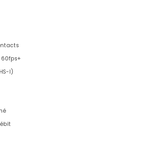
et Carte <50€)
vel
00€)
ontacts
iaire
K 60fps+
get 100-200€)
HS-I)
e
0€+)
m
ché
n Optimales
ébit
artes