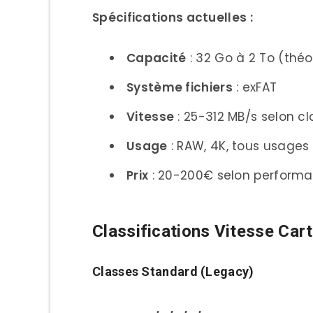
Spécifications actuelles :
Top 10 Meilleures Cartes Mé
1. SanDisk Extreme Pro SDX
Capacité
: 32 Go à 2 To (théo
2. Sony TOUGH CFexpress
Système fichiers
: exFAT
3. Lexar Professional 2000
Vitesse
: 25-312 MB/s selon c
4. ProGrade Digital Cobal
Usage
: RAW, 4K, tous usage
5. Kingston Canvas React
Prix
: 20-200€ selon perform
6. Transcend SDXC UHS-II
Classifications Vitesse Car
7. SanDisk Extreme micro
8. Sony TOUGH SDXC UHS-I
Classes Standard (Legacy)
9. Angelbird AV Pro CFexp