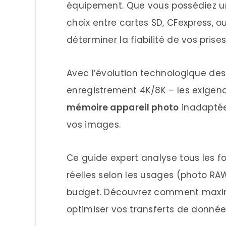
équipement. Que vous possédiez un 
SD Standard (Legacy –
choix entre cartes SD, CFexpress, 
SDHC (High Capacity) –
déterminer la fiabilité de vos prise
SDXC (Extended Capac
Avec l’évolution technologique des
Classifications Vitesse Ca
enregistrement 4K/8K – les exigen
Classes Standard (Leg
mémoire appareil photo
inadaptée 
UHS (Ultra High Speed)
vos images.
Classes Vidéo (V-Spee
Ce guide expert analyse tous les 
Classes Application (
réelles selon les usages (photo RAW
Cartes CFexpress (Haute
budget. Découvrez comment maximi
CFexpress Type A (So
optimiser vos transferts de donnée
CFexpress Type B (Can