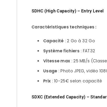
Nikon Z/D Series
SDHC (High Capacity) – Entry Level
Nikon Z9/Z8 (Hybrides 
Nikon Z6 III/Z5 (Hybride
Caractéristiques techniques :
Nikon D850/D780 (Refle
Capacité
: 2 Go à 32 Go
Sony Alpha Series
Système fichiers
: FAT32
Sony A7R V/A9 III (Hybr
Vitesse max
: 25 MB/s (Classe
Sony A7 IV/A6700 (Hyb
Usage
: Photo JPEG, vidéo 10
Sony FX3/FX6 (Cinéma
Prix
: 10-25€ selon capacité
Fujifilm X Series
Fujifilm X-H2S/X-T5 (A
SDXC (Extended Capacity) – Standa
Fujifilm X-S20/X-T30 I