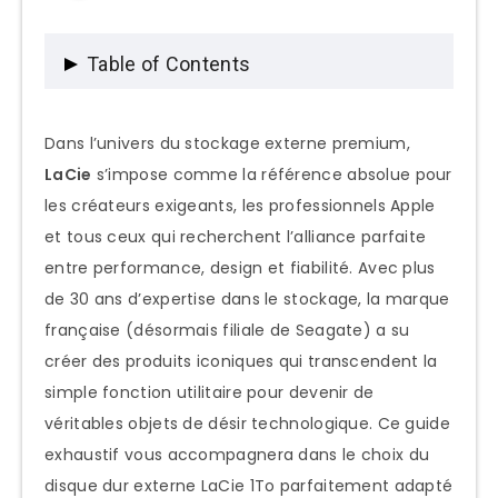
Table of Contents
Pourquoi choisir un disque dur externe
Dans l’univers du stockage externe premium,
LaCie 1To ?
LaCie
s’impose comme la référence absolue pour
les créateurs exigeants, les professionnels Apple
L’héritage français du design et de
et tous ceux qui recherchent l’alliance parfaite
l’innovation
entre performance, design et fiabilité. Avec plus
Les avantages distinctifs de LaCie 1To
de 30 ans d’expertise dans le stockage, la marque
La capacité 1To : l’équilibre parfait
française (désormais filiale de Seagate) a su
L’écosystème LaCie 1To : comprendre les
créer des produits iconiques qui transcendent la
gammes
simple fonction utilitaire pour devenir de
véritables objets de désir technologique. Ce guide
LaCie Mobile Drive : l’élégance
exhaustif vous accompagnera dans le choix du
nomade
disque dur externe LaCie 1To parfaitement adapté