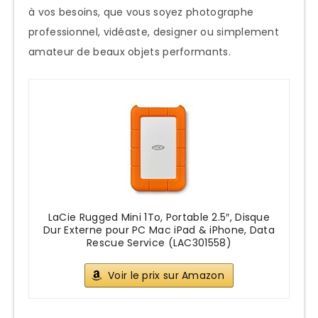
LaCie Rugged : l’indestructible
à vos besoins, que vous soyez photographe
portable
professionnel, vidéaste, designer ou simplement
LaCie Rugged SSD : la vitesse extrême
amateur de beaux objets performants.
LaCie Porsche Design : le luxe
technologique
Notre sélection des 8 meilleurs disques
durs externes LaCie 1To de 2025
1. LaCie Mobile Drive 1To
2. LaCie Rugged Mini 1To
LaCie Rugged Mini 1To, Portable 2.5″, Disque
3. LaCie Rugged SSD 1To
Dur Externe pour PC Mac iPad & iPhone, Data
Rescue Service (LAC301558)
4. LaCie Rugged SSD Pro 1To
5. LaCie Porsche Design Mobile Drive
Voir le prix sur Amazon
1To
6. LaCie Mobile SSD Secure 1To