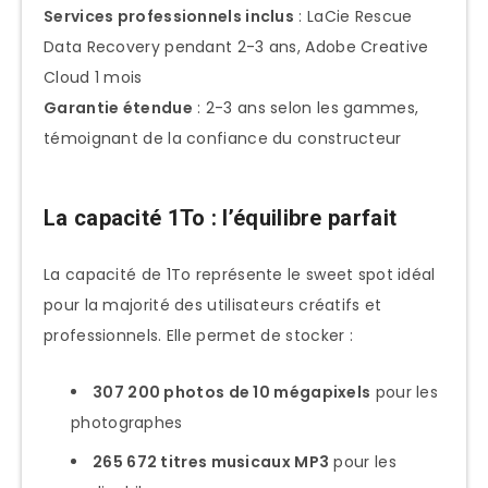
Services professionnels inclus
: LaCie Rescue
Stratégie de sauvegarde LaCie
Data Recovery pendant 2-3 ans, Adobe Creative
Services LaCie et support client
Cloud 1 mois
Garantie étendue
: 2-3 ans selon les gammes,
LaCie Rescue Data Recovery
témoignant de la confiance du constructeur
Garantie et SAV LaCie
Comparaison prix et où acheter
La capacité 1To : l’équilibre parfait
Évolution tarifaire 2025
Distributeurs recommandés
La capacité de 1To représente le sweet spot idéal
pour la majorité des utilisateurs créatifs et
L’avenir de LaCie : innovations et
professionnels. Elle permet de stocker :
tendances
Roadmap technologique 2025-2026
307 200 photos de 10 mégapixels
pour les
Positionnement marché futur
photographes
FAQ : vos questions sur les disques LaCie
265 672 titres musicaux MP3
pour les
1To