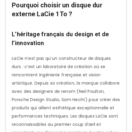
Pourquoi choisir un disque dur
7. LaCie d2 Professional 1To (version
externe LaCie 1To ?
desktop)
8. LaCie Rugged Secure 1To
L’héritage français du design et de
Guide d’achat selon vos besoins
l’innovation
spécifiques
Pour les utilisateurs Mac et
LaCie n’est pas qu’un constructeur de disques
l’écosystème Apple
durs : c’est un laboratoire de création où se
rencontrent ingénierie française et vision
Pour les photographes et vidéastes
artistique. Depuis sa création, la marque collabore
professionnels
avec des designers de renom (Neil Poulton,
Pour le nomadisme et les
Porsche Design Studio, Sam Hecht) pour créer des
déplacements fréquents
produits qui allient esthétique exceptionnelle et
Pour les données sensibles et
performances techniques. Les disques LaCie sont
professionnelles
reconnaissables au premier coup d’œil et