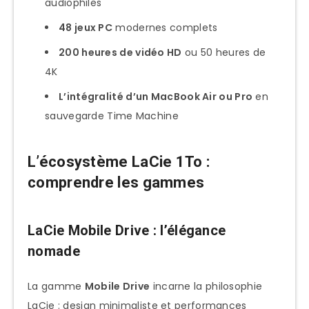
audiophiles
Quelle différence entre LaCie Mobile
48 jeux PC
modernes complets
Drive et Rugged Mini ?
200 heures de vidéo HD
ou 50 heures de
Les disques LaCie sont-ils vraiment
4K
plus fiables ?
L’intégralité d’un MacBook Air ou Pro
en
Dois-je choisir USB-C ou Thunderbolt
sauvegarde Time Machine
3 ?
Comment activer le service Rescue ?
L’écosystème LaCie 1To :
comprendre les gammes
Les modèles Space Gray sont-ils
vraiment exclusifs Apple ?
Quelle durée de vie pour un disque
LaCie Mobile Drive : l’élégance
LaCie 1To ?
nomade
Conclusion : notre recommandation
La gamme
Mobile Drive
incarne la philosophie
finale LaCie 1To
LaCie : design minimaliste et performances