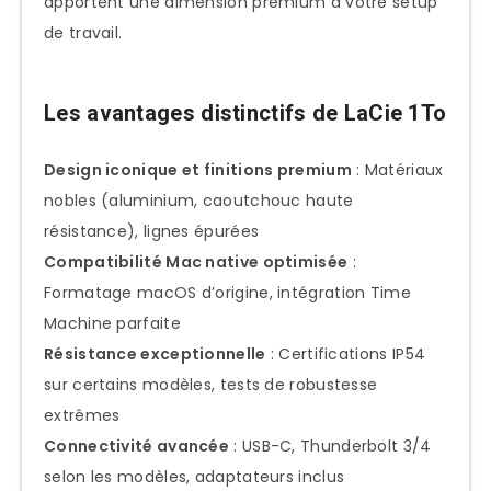
apportent une dimension premium à votre setup
Pour un setup desktop fixe et
de travail.
professionnel
Pour les amateurs de design et
collectionneurs
Les avantages distinctifs de LaCie 1To
Optimisation et configuration de votre
Design iconique et finitions premium
: Matériaux
LaCie 1To
nobles (aluminium, caoutchouc haute
Formatage optimal selon votre
résistance), lignes épurées
écosystème
Compatibilité Mac native optimisée
:
Configuration LaCie Toolkit
Formatage macOS d’origine, intégration Time
Machine parfaite
Intégration Creative Cloud
Résistance exceptionnelle
: Certifications IP54
Maintenance et longévité de votre
sur certains modèles, tests de robustesse
disque LaCie
extrêmes
Surveillance préventive
Connectivité avancée
: USB-C, Thunderbolt 3/4
selon les modèles, adaptateurs inclus
Bonnes pratiques d’utilisation